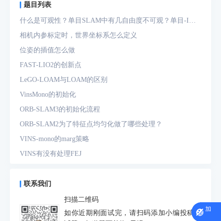
题目列表
什么是可观性？单目SLAM中有几自由度不可观？单目-IMU
系统中有几自由度不可观？
相机内参标定时，世界坐标系怎么定义
位姿的插值怎么做
FAST-LIO2的创新点
LeGO-LOAM与LOAM的区别
VinsMono的初始化
ORB-SLAM3的初始化流程
ORB-SLAM2为了特征点均匀化做了哪些处理？
VINS-mono的marg策略
VINS有没有处理FEJ
什么是FEJ
预积分中的bias如何处理
联系我们
为什么要进行预积分
扫描二维码
IMU测量方程是什么？噪声模型是什么？
如你近期刚面试完，请扫码添加小编投稿面