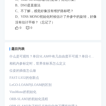
B、DSO是直接法
C、不了解，感觉好像没有维护路标吧？
D、VINS MONO初始化时候估计了外参中的旋转，好像
没有估计平移？（忘记了）
0
0
题目列表
什么是可观性？单目SLAM中有几自由度不可观？单目-IMU
系统中有几自由度不可观？
相机内参标定时，世界坐标系怎么定义
位姿的插值怎么做
FAST-LIO2的创新点
LeGO-LOAM与LOAM的区别
VinsMono的初始化
ORB-SLAM3的初始化流程