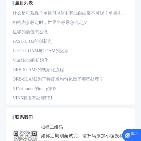
题目列表
什么是可观性？单目SLAM中有几自由度不可观？单目-IMU
系统中有几自由度不可观？
相机内参标定时，世界坐标系怎么定义
位姿的插值怎么做
FAST-LIO2的创新点
LeGO-LOAM与LOAM的区别
VinsMono的初始化
ORB-SLAM3的初始化流程
ORB-SLAM2为了特征点均匀化做了哪些处理？
VINS-mono的marg策略
VINS有没有处理FEJ
什么是FEJ
预积分中的bias如何处理
联系我们
为什么要进行预积分
扫描二维码
IMU测量方程是什么？噪声模型是什么？
如你近期刚面试完，请扫码添加小编投稿面