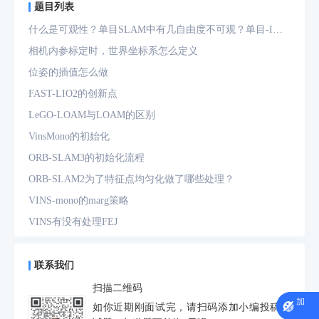
题目列表
什么是可观性？单目SLAM中有几自由度不可观？单目-IMU
系统中有几自由度不可观？
相机内参标定时，世界坐标系怎么定义
位姿的插值怎么做
FAST-LIO2的创新点
LeGO-LOAM与LOAM的区别
VinsMono的初始化
ORB-SLAM3的初始化流程
ORB-SLAM2为了特征点均匀化做了哪些处理？
VINS-mono的marg策略
VINS有没有处理FEJ
什么是FEJ
预积分中的bias如何处理
联系我们
为什么要进行预积分
扫描二维码
IMU测量方程是什么？噪声模型是什么？
如你近期刚面试完，请扫码添加小编投稿面