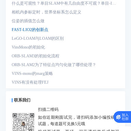
什么是可观性？单目SLAM中有几自由度不可观？单目-IMU
系统中有几自由度不可观？
相机内参标定时，世界坐标系怎么定义
位姿的插值怎么做
FAST-LIO2的创新点
LeGO-LOAM与LOAM的区别
VinsMono的初始化
ORB-SLAM3的初始化流程
ORB-SLAM2为了特征点均匀化做了哪些处理？
VINS-mono的marg策略
VINS有没有处理FEJ
什么是FEJ
预积分中的bias如何处理
联系我们
为什么要进行预积分
扫描二维码
IMU测量方程是什么？噪声模型是什么？
如你近期刚面试完，请扫码添加小编投稿面
试题，每道题可兑换5元哦
动态场景对定位和建图分别有什么影响