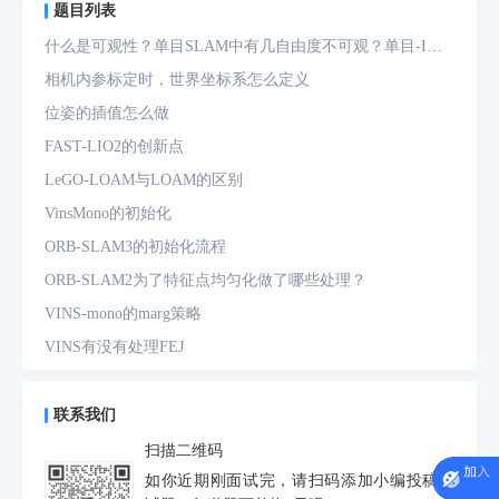
题目列表
什么是可观性？单目SLAM中有几自由度不可观？单目-IMU
系统中有几自由度不可观？
相机内参标定时，世界坐标系怎么定义
位姿的插值怎么做
FAST-LIO2的创新点
LeGO-LOAM与LOAM的区别
VinsMono的初始化
ORB-SLAM3的初始化流程
ORB-SLAM2为了特征点均匀化做了哪些处理？
VINS-mono的marg策略
VINS有没有处理FEJ
什么是FEJ
预积分中的bias如何处理
联系我们
为什么要进行预积分
扫描二维码
IMU测量方程是什么？噪声模型是什么？
如你近期刚面试完，请扫码添加小编投稿面