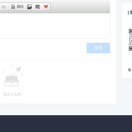
什
源码
预
为
I
动
如
发表
现
在
变
I
备
什
你
B
说点什么吧~
能
当
雅
处
知
初
为