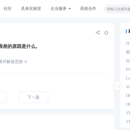
社区
具身实验室
企业服务
高校合作
什
积误差的原因是什么。
观
相
位
展开解题思路
F
L
V
O
下一题
O
V
V