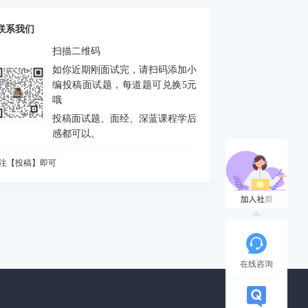
么是FEJ
积分中的bias如何处理
联系我们
什么要进行预积分
扫描二维码
MU测量方程是什么？噪声模型是什么？
如你近期刚面试完，请扫码添加小
态场景对定位和建图分别有什么影响
编投稿面试题，每道题可兑换5元
哦
何判断是否出现激光退化情况，为什么会出
投稿面试题、面经、深蓝课程学后
？如何解决？
vio做FEJ主要是为了防止哪个自由度由不可观
感都可以。
成可观
CP配准的解析解法
注【投稿】即可
么是NDT配准
知道哪些ICP方法
A优化中，存在5个相机10个点，假设10个点都
被观测到，求状态矩阵维度、误差矩阵维度、
相机输出的图像缩小一半，或者从左上角(m,n)
各比维度
被裁减为一半，则内参如何变化
道逆深度吗？为什么要使用逆深度？
在线咨询
始化过程对相机运动的要求
什么会有单目尺度漂移