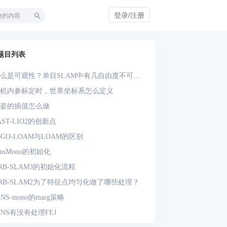
登录/注册
题目列表
么是可观性？单目SLAM中有几自由度不可
？单目-IMU系统中有几自由度不可观？
机内参标定时，世界坐标系怎么定义
姿的插值怎么做
AST-LIO2的创新点
eGO-LOAM与LOAM的区别
insMono的初始化
RB-SLAM3的初始化流程
RB-SLAM2为了特征点均匀化做了哪些处理？
INS-mono的marg策略
INS有没有处理FEJ