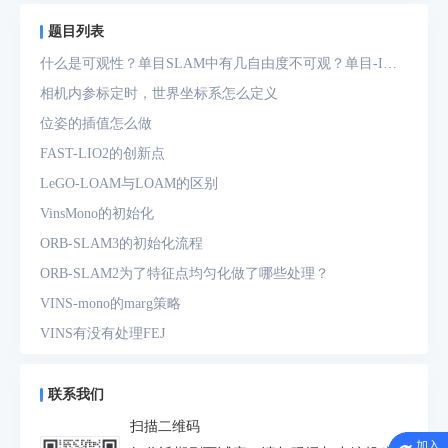
题目列表
什么是可观性？单目SLAM中有几自由度不可观？单目-IMU
系统中有几自由度不可观？
相机内参标定时，世界坐标系怎么定义
位姿的插值怎么做
FAST-LIO2的创新点
LeGO-LOAM与LOAM的区别
VinsMono的初始化
ORB-SLAM3的初始化流程
ORB-SLAM2为了特征点均匀化做了哪些处理？
VINS-mono的marg策略
VINS有没有处理FEJ
什么是FEJ
预积分中的bias如何处理
联系我们
为什么要进行预积分
扫描二维码