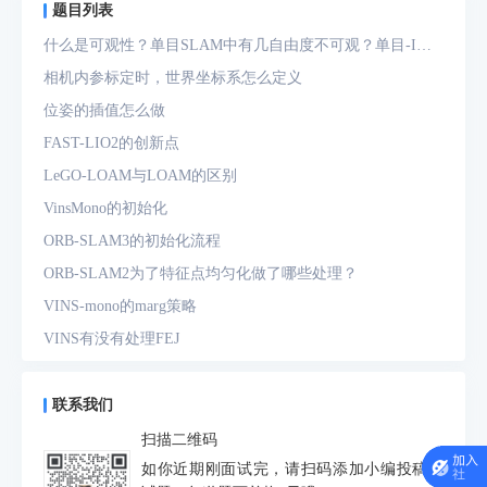
题目列表
什么是可观性？单目SLAM中有几自由度不可观？单目-IMU
系统中有几自由度不可观？
相机内参标定时，世界坐标系怎么定义
位姿的插值怎么做
FAST-LIO2的创新点
LeGO-LOAM与LOAM的区别
VinsMono的初始化
ORB-SLAM3的初始化流程
ORB-SLAM2为了特征点均匀化做了哪些处理？
VINS-mono的marg策略
VINS有没有处理FEJ
什么是FEJ
预积分中的bias如何处理
联系我们
为什么要进行预积分
扫描二维码
IMU测量方程是什么？噪声模型是什么？
如你近期刚面试完，请扫码添加小编投稿面