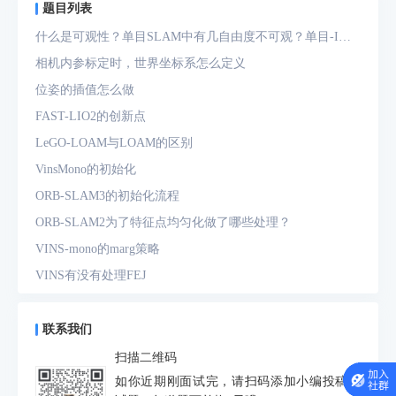
题目列表
什么是可观性？单目SLAM中有几自由度不可观？单目-IMU
系统中有几自由度不可观？
相机内参标定时，世界坐标系怎么定义
位姿的插值怎么做
FAST-LIO2的创新点
LeGO-LOAM与LOAM的区别
VinsMono的初始化
ORB-SLAM3的初始化流程
ORB-SLAM2为了特征点均匀化做了哪些处理？
VINS-mono的marg策略
VINS有没有处理FEJ
什么是FEJ
预积分中的bias如何处理
联系我们
为什么要进行预积分
扫描二维码
IMU测量方程是什么？噪声模型是什么？
如你近期刚面试完，请扫码添加小编投稿面