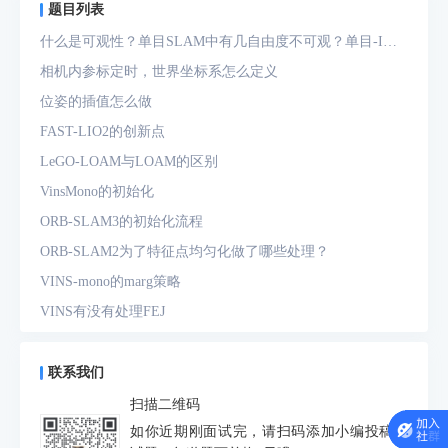
题目列表
什么是可观性？单目SLAM中有几自由度不可观？单目-IMU
系统中有几自由度不可观？
相机内参标定时，世界坐标系怎么定义
位姿的插值怎么做
FAST-LIO2的创新点
LeGO-LOAM与LOAM的区别
VinsMono的初始化
ORB-SLAM3的初始化流程
ORB-SLAM2为了特征点均匀化做了哪些处理？
VINS-mono的marg策略
VINS有没有处理FEJ
什么是FEJ
预积分中的bias如何处理
联系我们
为什么要进行预积分
扫描二维码
IMU测量方程是什么？噪声模型是什么？
如你近期刚面试完，请扫码添加小编投稿面