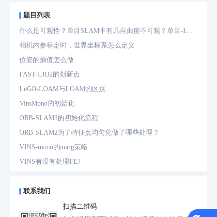
题目列表
什么是可观性？单目SLAM中有几自由度不可观？单目-IMU
系统中有几自由度不可观？
相机内参标定时，世界坐标系怎么定义
位姿的插值怎么做
FAST-LIO2的创新点
LeGO-LOAM与LOAM的区别
VinsMono的初始化
ORB-SLAM3的初始化流程
ORB-SLAM2为了特征点均匀化做了哪些处理？
VINS-mono的marg策略
VINS有没有处理FEJ
什么是FEJ
预积分中的bias如何处理
联系我们
为什么要进行预积分
扫描二维码