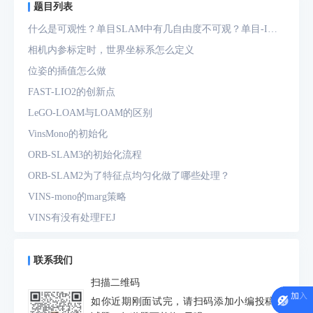
题目列表
什么是可观性？单目SLAM中有几自由度不可观？单目-IMU
系统中有几自由度不可观？
相机内参标定时，世界坐标系怎么定义
位姿的插值怎么做
FAST-LIO2的创新点
LeGO-LOAM与LOAM的区别
VinsMono的初始化
ORB-SLAM3的初始化流程
ORB-SLAM2为了特征点均匀化做了哪些处理？
VINS-mono的marg策略
VINS有没有处理FEJ
什么是FEJ
预积分中的bias如何处理
联系我们
为什么要进行预积分
扫描二维码
IMU测量方程是什么？噪声模型是什么？
如你近期刚面试完，请扫码添加小编投稿面