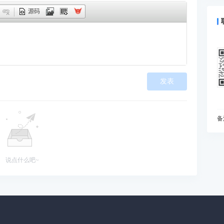
什
源码
预
为
I
动
如
发表
现
在
变
I
备
什
你
B
说点什么吧~
能
当
雅
处
知
初
为