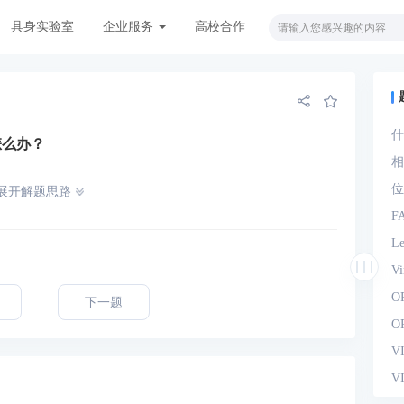
具身实验室
企业服务
高校合作
什
怎么办？
观
相
位
展开解题思路
F
L
V
O
下一题
O
V
V