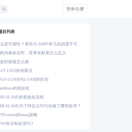
登录/注册
题目列表
么是可观性？单目SLAM中有几自由度不可
？单目-IMU系统中有几自由度不可观？
机内参标定时，世界坐标系怎么定义
姿的插值怎么做
AST-LIO2的创新点
eGO-LOAM与LOAM的区别
insMono的初始化
RB-SLAM3的初始化流程
RB-SLAM2为了特征点均匀化做了哪些处理？
INS-mono的marg策略
INS有没有处理FEJ