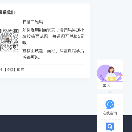
么是FEJ
积分中的bias如何处理
联系我们
什么要进行预积分
扫描二维码
MU测量方程是什么？噪声模型是什么？
如你近期刚面试完，请扫码添加小
态场景对定位和建图分别有什么影响
编投稿面试题，每道题可兑换5元
哦
何判断是否出现激光退化情况，为什么会出
投稿面试题、面经、深蓝课程学后
？如何解决？
vio做FEJ主要是为了防止哪个自由度由不可观
感都可以。
成可观
CP配准的解析解法
注【投稿】即可
么是NDT配准
知道哪些ICP方法
A优化中，存在5个相机10个点，假设10个点都
被观测到，求状态矩阵维度、误差矩阵维度、
相机输出的图像缩小一半，或者从左上角(m,n)
各比维度
被裁减为一半，则内参如何变化
道逆深度吗？为什么要使用逆深度？
在线咨询
始化过程对相机运动的要求
什么会有单目尺度漂移