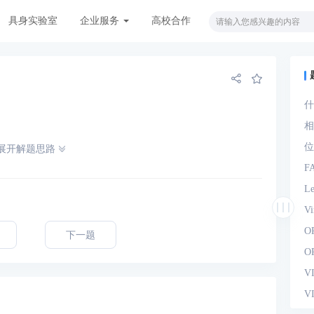
具身实验室
企业服务
高校合作
什
观
相
位
展开解题思路
F
L
V
O
下一题
O
V
V