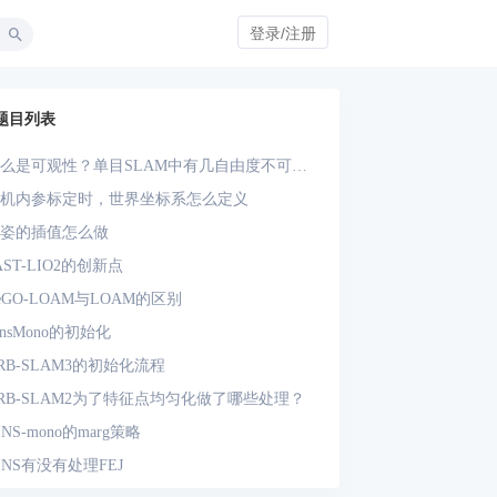
登录/注册
题目列表
么是可观性？单目SLAM中有几自由度不可
？单目-IMU系统中有几自由度不可观？
机内参标定时，世界坐标系怎么定义
姿的插值怎么做
AST-LIO2的创新点
eGO-LOAM与LOAM的区别
insMono的初始化
RB-SLAM3的初始化流程
RB-SLAM2为了特征点均匀化做了哪些处理？
INS-mono的marg策略
INS有没有处理FEJ