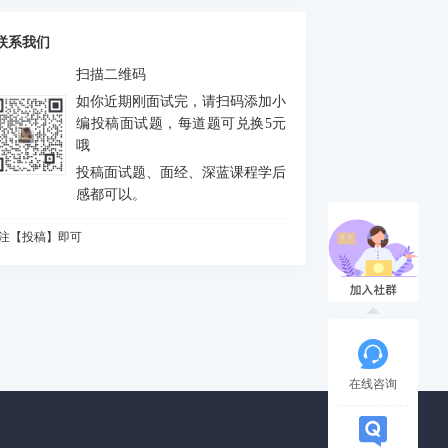
么是FEJ
积分中的bias如何处理
联系我们
什么要进行预积分
扫描二维码
MU测量方程是什么？噪声模型是什么？
如你近期刚面试完，请扫码添加小
态场景对定位和建图分别有什么影响
编投稿面试题，每道题可兑换5元
哦
何判断是否出现激光退化情况，为什么会出
投稿面试题、面经、深蓝课程学后
？如何解决？
vio做FEJ主要是为了防止哪个自由度由不可观
感都可以。
成可观
CP配准的解析解法
注【投稿】即可
么是NDT配准
知道哪些ICP方法
A优化中，存在5个相机10个点，假设10个点都
被观测到，求状态矩阵维度、误差矩阵维度、
相机输出的图像缩小一半，或者从左上角(m,n)
各比维度
被裁减为一半，则内参如何变化
道逆深度吗？为什么要使用逆深度？
在线咨询
始化过程对相机运动的要求
什么会有单目尺度漂移