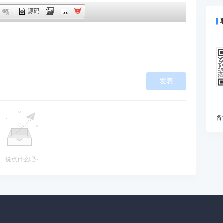
什
源码
预
为
I
动
如
发表
现
在
变
I
备
什
你
B
说点什么吧~
能
当
雅
处
知
初
为