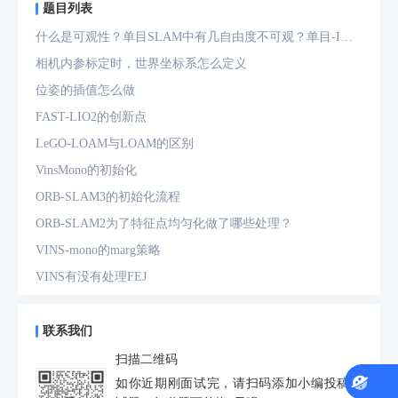
题目列表
什么是可观性？单目SLAM中有几自由度不可观？单目-IMU
系统中有几自由度不可观？
相机内参标定时，世界坐标系怎么定义
位姿的插值怎么做
FAST-LIO2的创新点
LeGO-LOAM与LOAM的区别
VinsMono的初始化
ORB-SLAM3的初始化流程
ORB-SLAM2为了特征点均匀化做了哪些处理？
VINS-mono的marg策略
VINS有没有处理FEJ
什么是FEJ
预积分中的bias如何处理
联系我们
为什么要进行预积分
扫描二维码
IMU测量方程是什么？噪声模型是什么？
如你近期刚面试完，请扫码添加小编投稿面