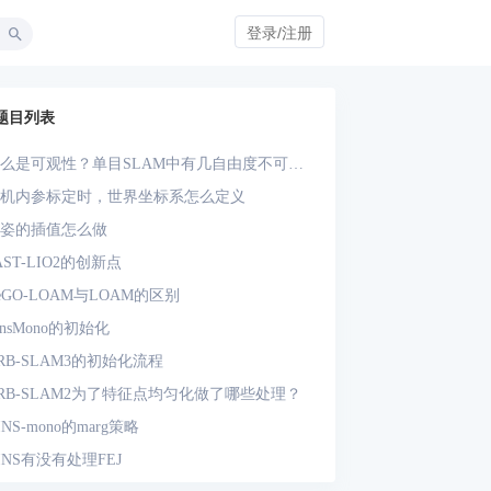
登录/注册
题目列表
么是可观性？单目SLAM中有几自由度不可
？单目-IMU系统中有几自由度不可观？
机内参标定时，世界坐标系怎么定义
姿的插值怎么做
AST-LIO2的创新点
eGO-LOAM与LOAM的区别
insMono的初始化
RB-SLAM3的初始化流程
RB-SLAM2为了特征点均匀化做了哪些处理？
INS-mono的marg策略
INS有没有处理FEJ