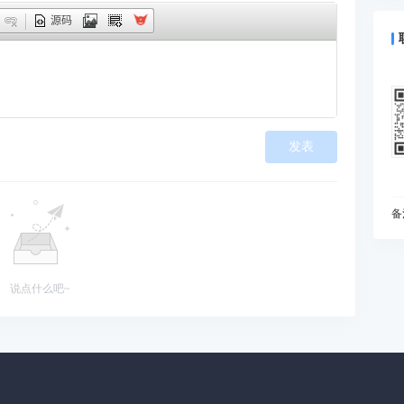
什
源码
预
为
I
动
如
发表
现
在
变
I
备
什
你
B
说点什么吧~
能
当
雅
处
知
初
为