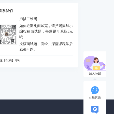
么是FEJ
积分中的bias如何处理
联系我们
什么要进行预积分
扫描二维码
MU测量方程是什么？噪声模型是什么？
如你近期刚面试完，请扫码添加小
态场景对定位和建图分别有什么影响
编投稿面试题，每道题可兑换5元
哦
何判断是否出现激光退化情况，为什么会出
投稿面试题、面经、深蓝课程学后
？如何解决？
vio做FEJ主要是为了防止哪个自由度由不可观
感都可以。
成可观
CP配准的解析解法
注【投稿】即可
么是NDT配准
知道哪些ICP方法
A优化中，存在5个相机10个点，假设10个点都
被观测到，求状态矩阵维度、误差矩阵维度、
相机输出的图像缩小一半，或者从左上角(m,n)
各比维度
被裁减为一半，则内参如何变化
道逆深度吗？为什么要使用逆深度？
在线咨询
始化过程对相机运动的要求
什么会有单目尺度漂移