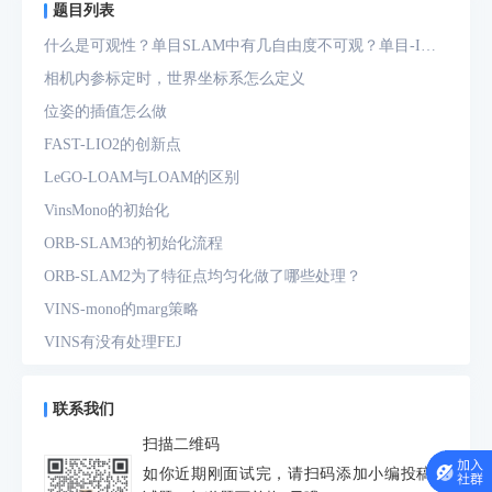
题目列表
什么是可观性？单目SLAM中有几自由度不可观？单目-IMU
系统中有几自由度不可观？
相机内参标定时，世界坐标系怎么定义
位姿的插值怎么做
FAST-LIO2的创新点
LeGO-LOAM与LOAM的区别
VinsMono的初始化
ORB-SLAM3的初始化流程
ORB-SLAM2为了特征点均匀化做了哪些处理？
VINS-mono的marg策略
VINS有没有处理FEJ
什么是FEJ
预积分中的bias如何处理
联系我们
为什么要进行预积分
扫描二维码
IMU测量方程是什么？噪声模型是什么？
如你近期刚面试完，请扫码添加小编投稿面