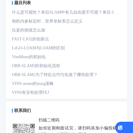
题目列表
什么是可观性？单目SLAM中有几自由度不可观？单目-IMU
系统中有几自由度不可观？
相机内参标定时，世界坐标系怎么定义
位姿的插值怎么做
FAST-LIO2的创新点
LeGO-LOAM与LOAM的区别
VinsMono的初始化
ORB-SLAM3的初始化流程
ORB-SLAM2为了特征点均匀化做了哪些处理？
VINS-mono的marg策略
VINS有没有处理FEJ
什么是FEJ
预积分中的bias如何处理
联系我们
为什么要进行预积分
扫描二维码
IMU测量方程是什么？噪声模型是什么？
如你近期刚面试完，请扫码添加小编投稿面