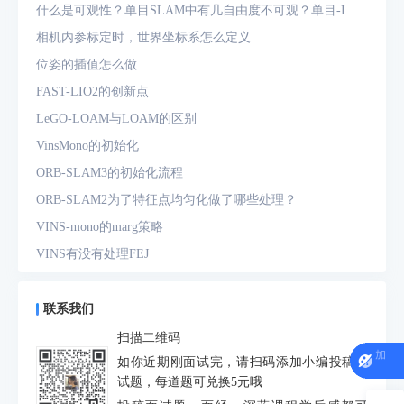
什么是可观性？单目SLAM中有几自由度不可观？单目-IMU
系统中有几自由度不可观？
相机内参标定时，世界坐标系怎么定义
位姿的插值怎么做
FAST-LIO2的创新点
LeGO-LOAM与LOAM的区别
VinsMono的初始化
ORB-SLAM3的初始化流程
ORB-SLAM2为了特征点均匀化做了哪些处理？
VINS-mono的marg策略
VINS有没有处理FEJ
什么是FEJ
预积分中的bias如何处理
联系我们
为什么要进行预积分
扫描二维码
IMU测量方程是什么？噪声模型是什么？
如你近期刚面试完，请扫码添加小编投稿面
试题，每道题可兑换5元哦
动态场景对定位和建图分别有什么影响